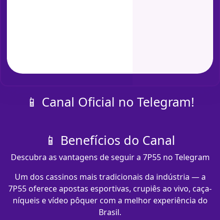
📱 Canal Oficial no Telegram!
📱 Benefícios do Canal
Descubra as vantagens de seguir a 7P55 no Telegram
Um dos cassinos mais tradicionais da indústria — a
7P55 oferece apostas esportivas, crupiês ao vivo, caça-
níqueis e vídeo pôquer com a melhor experiência do
Brasil.