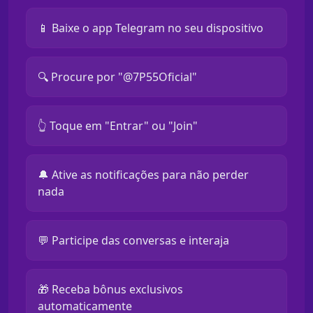
📱 Baixe o app Telegram no seu dispositivo
🔍 Procure por "@7P55Oficial"
👆 Toque em "Entrar" ou "Join"
🔔 Ative as notificações para não perder
nada
💬 Participe das conversas e interaja
🎁 Receba bônus exclusivos
automaticamente