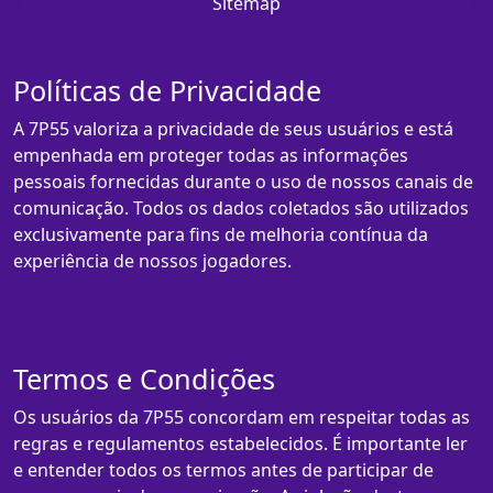
Sitemap
Políticas de Privacidade
A 7P55 valoriza a privacidade de seus usuários e está
empenhada em proteger todas as informações
pessoais fornecidas durante o uso de nossos canais de
comunicação. Todos os dados coletados são utilizados
exclusivamente para fins de melhoria contínua da
experiência de nossos jogadores.
Termos e Condições
Os usuários da 7P55 concordam em respeitar todas as
regras e regulamentos estabelecidos. É importante ler
e entender todos os termos antes de participar de