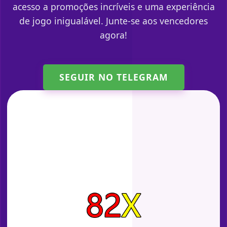
acesso a promoções incríveis e uma experiência
de jogo inigualável. Junte-se aos vencedores
agora!
SEGUIR NO TELEGRAM