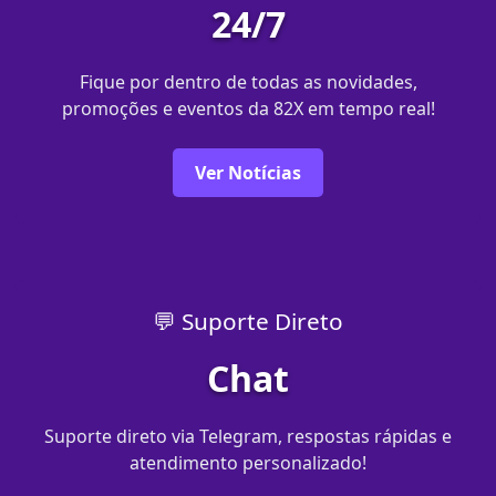
24/7
Fique por dentro de todas as novidades,
promoções e eventos da 82X em tempo real!
Ver Notícias
💬 Suporte Direto
Chat
Suporte direto via Telegram, respostas rápidas e
atendimento personalizado!