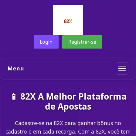
Login
Registrar-se
Menu
📱 82X A Melhor Plataforma
de Apostas
Cadastre-se na 82X para ganhar bônus no
cadastro e em cada recarga. Com a 82X, você tem