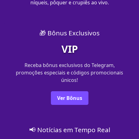
níqueis, pôquer e crupiês ao vivo.
🎁 Bônus Exclusivos
VIP
Receba bônus exclusivos do Telegram,
promoções especiais e códigos promocionais
únicos!
Ver Bônus
📢 Notícias em Tempo Real