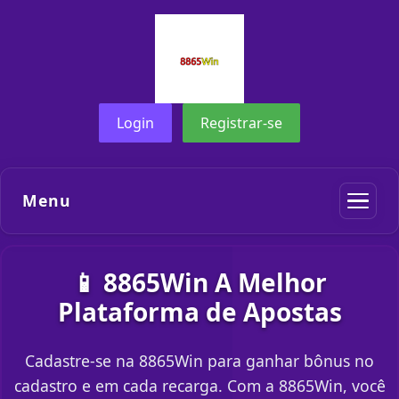
Login
Registrar-se
Menu
📱 8865Win A Melhor
Plataforma de Apostas
Cadastre-se na 8865Win para ganhar bônus no
cadastro e em cada recarga. Com a 8865Win, você