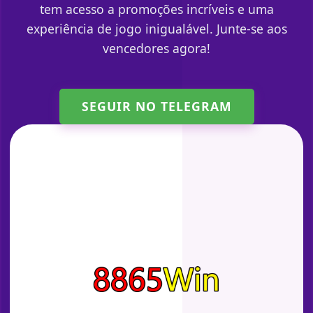
tem acesso a promoções incríveis e uma
experiência de jogo inigualável. Junte-se aos
vencedores agora!
SEGUIR NO TELEGRAM