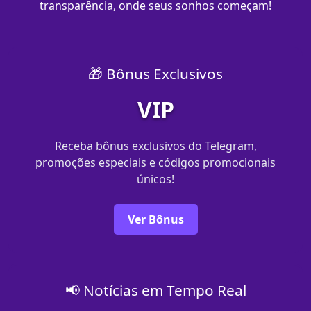
transparência, onde seus sonhos começam!
🎁 Bônus Exclusivos
VIP
Receba bônus exclusivos do Telegram,
promoções especiais e códigos promocionais
únicos!
Ver Bônus
📢 Notícias em Tempo Real