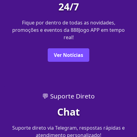
24/7
Fique por dentro de todas as novidades,
promoções e eventos da 888Jogo APP em tempo
real!
Ver Notícias
💬 Suporte Direto
Chat
Suporte direto via Telegram, respostas rápidas e
atendimento personalizado!