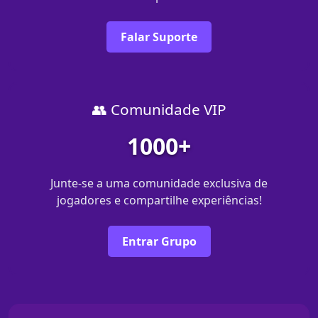
Falar Suporte
👥 Comunidade VIP
1000+
Junte-se a uma comunidade exclusiva de
jogadores e compartilhe experiências!
Entrar Grupo