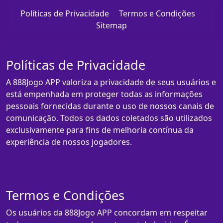
Políticas de Privacidade
Termos e Condições
Sitemap
Políticas de Privacidade
A 888Jogo APP valoriza a privacidade de seus usuários e
está empenhada em proteger todas as informações
pessoais fornecidas durante o uso de nossos canais de
comunicação. Todos os dados coletados são utilizados
exclusivamente para fins de melhoria contínua da
experiência de nossos jogadores.
Termos e Condições
Os usuários da 888Jogo APP concordam em respeitar