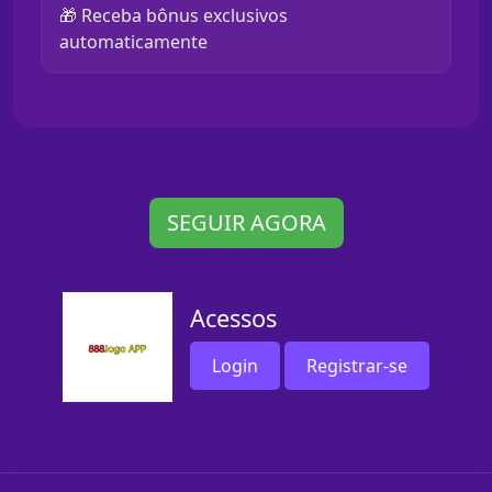
🎁 Receba bônus exclusivos
automaticamente
SEGUIR AGORA
Acessos
Login
Registrar-se