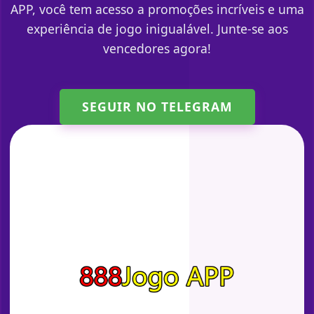
APP, você tem acesso a promoções incríveis e uma
experiência de jogo inigualável. Junte-se aos
vencedores agora!
SEGUIR NO TELEGRAM