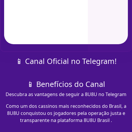
📱 Canal Oficial no Telegram!
📱 Benefícios do Canal
Descubra as vantagens de seguir a 8U8U no Telegram
Como um dos cassinos mais reconhecidos do Brasil, a
8U8U conquistou os jogadores pela operação justa e
transparente na plataforma 8U8U Brasil .