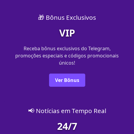
🎁 Bônus Exclusivos
VIP
Receba bônus exclusivos do Telegram,
promoções especiais e códigos promocionais
únicos!
Ver Bônus
📢 Notícias em Tempo Real
24/7