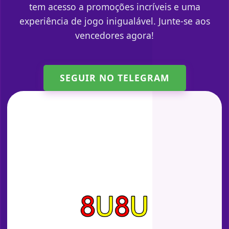
tem acesso a promoções incríveis e uma
experiência de jogo inigualável. Junte-se aos
vencedores agora!
SEGUIR NO TELEGRAM