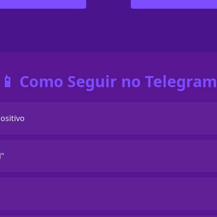
📱 Como Seguir no Telegram
ositivo
l"