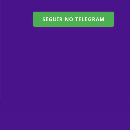
SEGUIR NO TELEGRAM