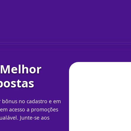
 Melhor
postas
r bônus no cadastro e em
 tem acesso a promoções
ualável. Junte-se aos