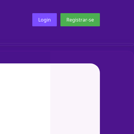
Login
Registrar-se