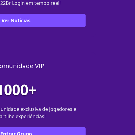
922Br Login em tempo real!
Ver Notícias
Comunidade VIP
1000+
unidade exclusiva de jogadores e
rtilhe experiências!
Entrar Grupo