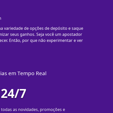
m
ma variedade de opções de depósito e saque
imizar seus ganhos. Seja você um apostador
ecer. Então, por que não experimentar e ver
cias em Tempo Real
24/7
e todas as novidades, promoções e