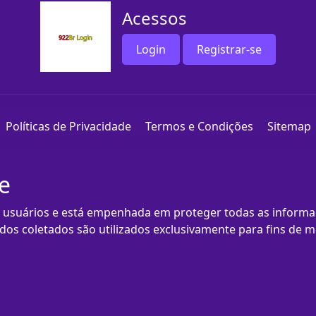
Acessos
Login
Registrar-se
Políticas de Privacidade
Termos e Condições
Sitemap
de
us usuários e está empenhada em proteger todas as informa
os coletados são utilizados exclusivamente para fins de m