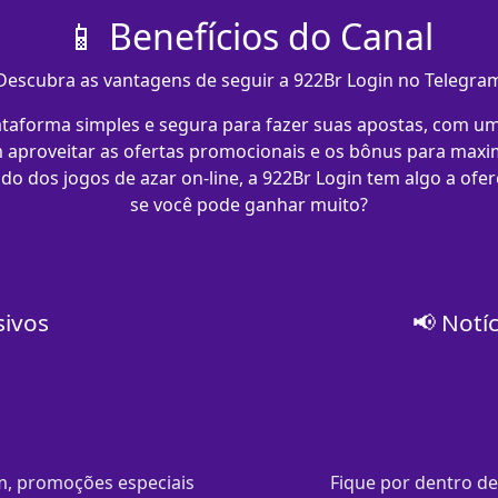
📱 Benefícios do Canal
Descubra as vantagens de seguir a 922Br Login no Telegra
ataforma simples e segura para fazer suas apostas, com u
m aproveitar as ofertas promocionais e os bônus para max
 dos jogos de azar on-line, a 922Br Login tem algo a ofer
se você pode ganhar muito?
sivos
📢 Notí
m, promoções especiais
Fique por dentro d