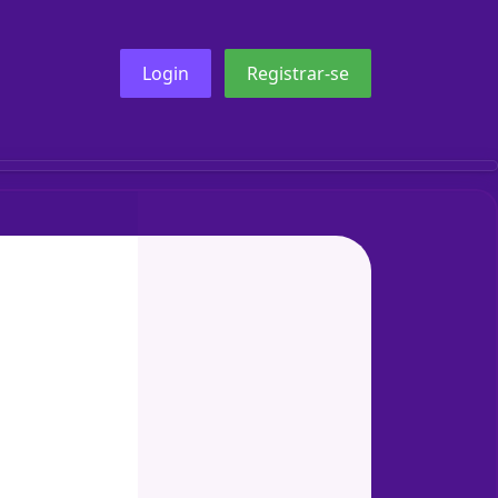
Login
Registrar-se