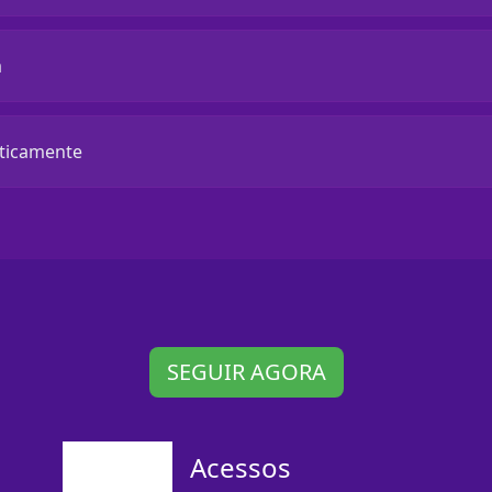
a
aticamente
SEGUIR AGORA
Acessos