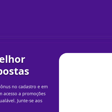
elhor
postas
bônus no cadastro e em
em acesso a promoções
ualável. Junte-se aos