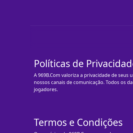
Políticas de Privacida
A 969B.Com valoriza a privacidade de seus
nossos canais de comunicação. Todos os dad
jogadores.
Termos e Condições