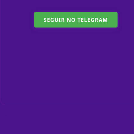
SEGUIR NO TELEGRAM