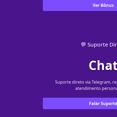
Ver Bônus
💬 Suporte Di
Cha
Suporte direto via Telegram, r
atendimento persona
Falar Suport